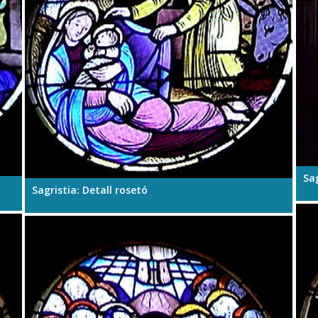
Sag
Sagristia: Detall rosetó