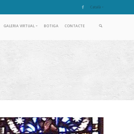
Català
Català
GALERIA VIRTUAL
BOTIGA
CONTACTE
Español
Àlbum històric
Celebracions
Exterior
Interior
Entorn
La Salut amb neu