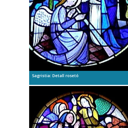
Sagristia: Detall rosetó