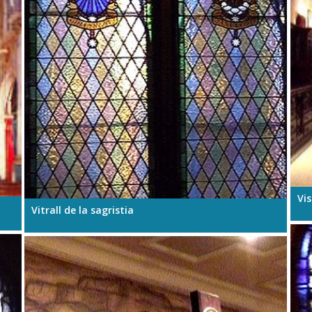
Vis
Vitrall de la sagristia