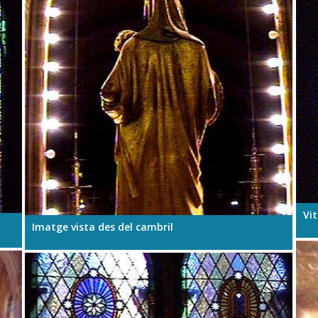
Vit
Imatge vista des del cambril