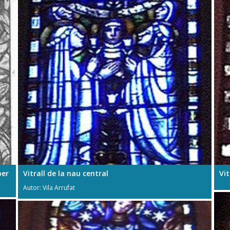
per
Vitrall de la nau central
Vit
Autor: Vila Arrufat