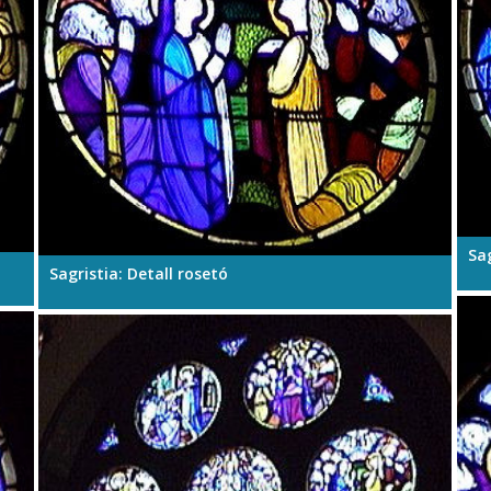
Sag
Sagristia: Detall rosetó