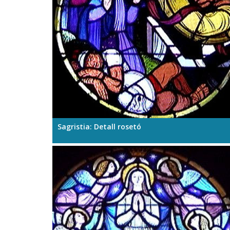
Sagristia: Detall rosetó