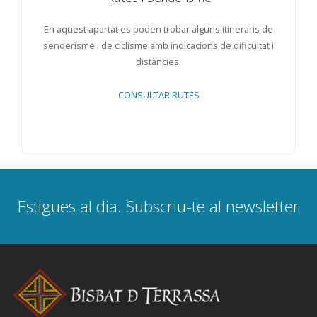
En aquest apartat es poden trobar alguns itineraris de
senderisme i de ciclisme amb indicacions de dificultat i
distàncies.
CONSULTAR RUTES
Estigues al dia. Subscriu-te al newsletter