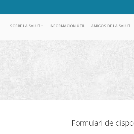
SOBRE LA SALUT
INFORMACIÓN ÚTIL
AMIGOS DE LA SALUT
Historia del Santuario
Información útil
Gozos
Salve de la Virgen de La Salut
Formulari de dispon