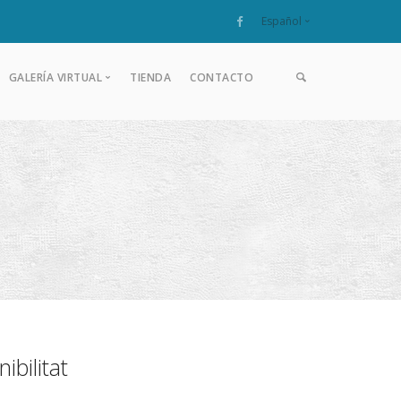
Español
Català
GALERÍA VIRTUAL
TIENDA
CONTACTO
Español
Album histórico
Celebraciones
Interior
Exterior
La Salud con nieve
ibilitat