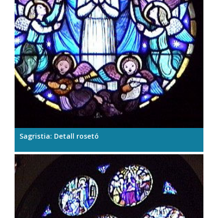
Sagristia: Detall rosetó