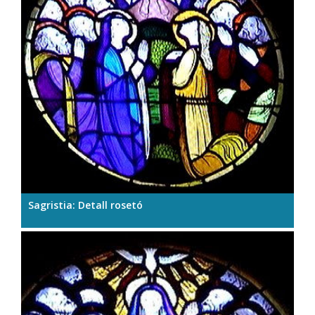
Sagristia: Detall rosetó