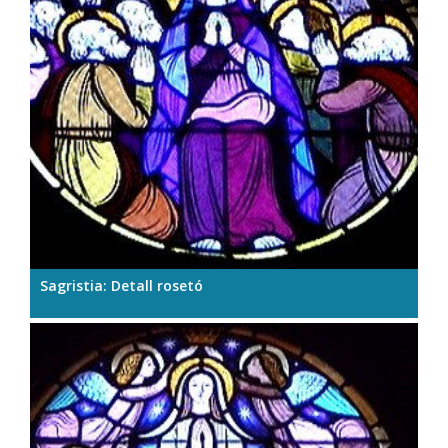
Sagristia: Detall rosetó